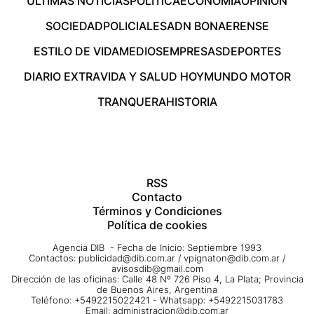
ÚLTIMAS NOTICIAS
POLÍTICA
ECONOMÍA
OPINIÓN
SOCIEDAD
POLICIALES
ADN BONAERENSE
ESTILO DE VIDA
MEDIOS
EMPRESAS
DEPORTES
DIARIO EXTRA
VIDA Y SALUD HOY
MUNDO MOTOR
TRANQUERA
HISTORIA
RSS
Contacto
Términos y Condiciones
Política de cookies
Agencia DIB - Fecha de Inicio: Septiembre 1993
Contactos:
publicidad@dib.com.ar
/
vpignaton@dib.com.ar
/
avisosdib@gmail.com
Dirección de las oficinas: Calle 48 Nº 726 Piso 4, La Plata; Provincia
de Buenos Aires, Argentina
Teléfono: +5492215022421 - Whatsapp: +5492215031783
Email:
administracion@dib.com.ar