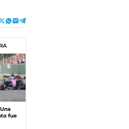
ORA
 Una
to fue