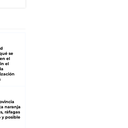
ad
 qué se
en el
in el
la
ización
s
ovincia
ta naranja
as, ráfagas
 y posible