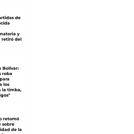
rtidas de
cida
matoria y
retiró del
n Bolívar:
s roba
 para
a los
 la timba,
igos"
o retomó
e sobre
lidad de la