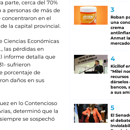
ra parte, cerca del 70%
n a personas de más de
Roban pa
e concentraron en el
una cono
e la capital provincial.
crema
antiinfla
Anmat la 
de Ciencias Económicas
mercado
, las pérdidas en
El informe detalla que
1- sufrieron
Kicillof e
"Milei no
se porcentaje de
recursos
ieron daños en sus
dárselos 
bancos, a
a sus am
juez en lo Contencioso
Arias, determinó que la
El Senad
 siempre se sospechó
el debat
Inviolabi