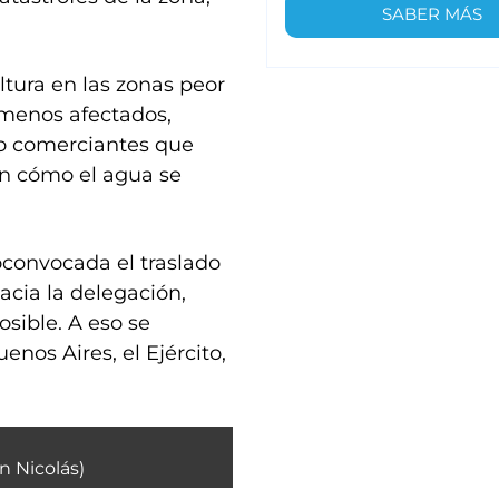
SABER MÁS
ltura en las zonas peor
 menos afectados,
o comerciantes que
on cómo el agua se
convocada el traslado
cia la delegación,
sible. A eso se
enos Aires, el Ejército,
n Nicolás)