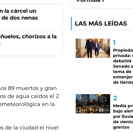
Fórmula 1
 la cárcel un
 de dos nenas
LAS MÁS LEÍDAS
ñuelos, chorizos a la
s
Propied
privada:
debatirá 
Senado s
tema de 
extranjer
de tierra
nos 89 muertos y gran
os de agua caídos el 2
rometeorológica en la
Media pr
bajo aler
por lluvi
de viento
s de la ciudad el nivel
granizo