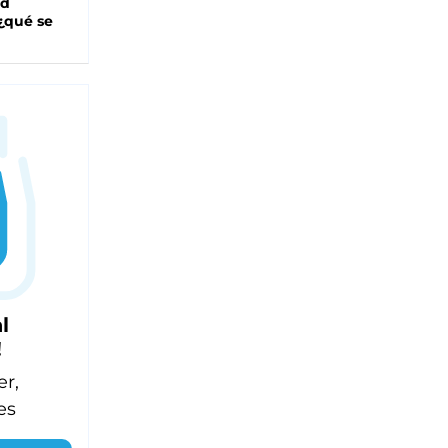
ad
 ¿qué se
l
!
er,
es