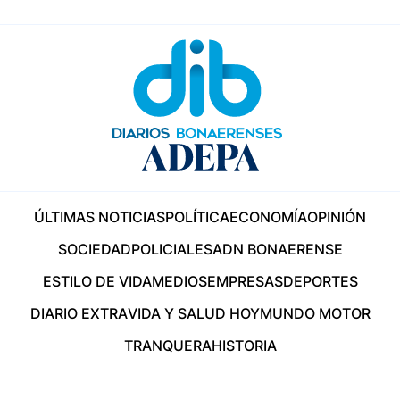
ÚLTIMAS NOTICIAS
POLÍTICA
ECONOMÍA
OPINIÓN
SOCIEDAD
POLICIALES
ADN BONAERENSE
ESTILO DE VIDA
MEDIOS
EMPRESAS
DEPORTES
DIARIO EXTRA
VIDA Y SALUD HOY
MUNDO MOTOR
TRANQUERA
HISTORIA