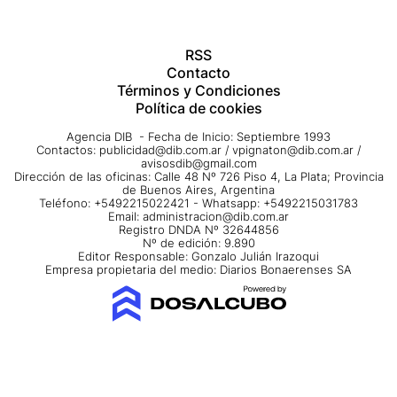
RSS
Contacto
Términos y Condiciones
Política de cookies
Agencia DIB - Fecha de Inicio: Septiembre 1993
Contactos:
publicidad@dib.com.ar
/
vpignaton@dib.com.ar
/
avisosdib@gmail.com
Dirección de las oficinas: Calle 48 Nº 726 Piso 4, La Plata; Provincia
de Buenos Aires, Argentina
Teléfono: +5492215022421 - Whatsapp: +5492215031783
Email:
administracion@dib.com.ar
Registro DNDA Nº 32644856
Nº de edición: 9.890
Editor Responsable: Gonzalo Julián Irazoqui
Empresa propietaria del medio: Diarios Bonaerenses SA