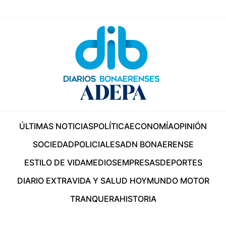
ÚLTIMAS NOTICIAS
POLÍTICA
ECONOMÍA
OPINIÓN
SOCIEDAD
POLICIALES
ADN BONAERENSE
ESTILO DE VIDA
MEDIOS
EMPRESAS
DEPORTES
DIARIO EXTRA
VIDA Y SALUD HOY
MUNDO MOTOR
TRANQUERA
HISTORIA