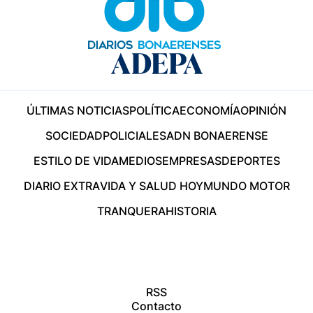
ÚLTIMAS NOTICIAS
POLÍTICA
ECONOMÍA
OPINIÓN
SOCIEDAD
POLICIALES
ADN BONAERENSE
ESTILO DE VIDA
MEDIOS
EMPRESAS
DEPORTES
DIARIO EXTRA
VIDA Y SALUD HOY
MUNDO MOTOR
TRANQUERA
HISTORIA
RSS
Contacto