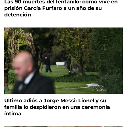
Las 90 muertes del fentanilo: cómo vive en
prisión García Furfaro a un año de su
detención
Último adiós a Jorge Messi: Lionel y su
familia lo despidieron en una ceremonia
íntima