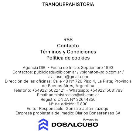
TRANQUERA
HISTORIA
RSS
Contacto
Términos y Condiciones
Política de cookies
Agencia DIB - Fecha de Inicio: Septiembre 1993
Contactos:
publicidad@dib.com.ar
/
vpignaton@dib.com.ar
/
avisosdib@gmail.com
Dirección de las oficinas: Calle 48 Nº 726 Piso 4, La Plata; Provincia
de Buenos Aires, Argentina
Teléfono: +5492215022421 - Whatsapp: +5492215031783
Email:
administracion@dib.com.ar
Registro DNDA Nº 32644856
Nº de edición: 9.890
Editor Responsable: Gonzalo Julián Irazoqui
Empresa propietaria del medio: Diarios Bonaerenses SA