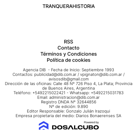
TRANQUERA
HISTORIA
RSS
Contacto
Términos y Condiciones
Política de cookies
Agencia DIB - Fecha de Inicio: Septiembre 1993
Contactos:
publicidad@dib.com.ar
/
vpignaton@dib.com.ar
/
avisosdib@gmail.com
Dirección de las oficinas: Calle 48 Nº 726 Piso 4, La Plata; Provincia
de Buenos Aires, Argentina
Teléfono: +5492215022421 - Whatsapp: +5492215031783
Email:
administracion@dib.com.ar
Registro DNDA Nº 32644856
Nº de edición: 9.890
Editor Responsable: Gonzalo Julián Irazoqui
Empresa propietaria del medio: Diarios Bonaerenses SA