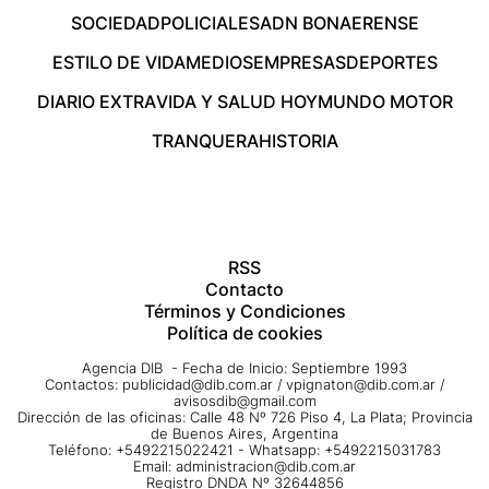
SOCIEDAD
POLICIALES
ADN BONAERENSE
ESTILO DE VIDA
MEDIOS
EMPRESAS
DEPORTES
DIARIO EXTRA
VIDA Y SALUD HOY
MUNDO MOTOR
TRANQUERA
HISTORIA
RSS
Contacto
Términos y Condiciones
Política de cookies
Agencia DIB - Fecha de Inicio: Septiembre 1993
Contactos:
publicidad@dib.com.ar
/
vpignaton@dib.com.ar
/
avisosdib@gmail.com
Dirección de las oficinas: Calle 48 Nº 726 Piso 4, La Plata; Provincia
de Buenos Aires, Argentina
Teléfono: +5492215022421 - Whatsapp: +5492215031783
Email:
administracion@dib.com.ar
Registro DNDA Nº 32644856