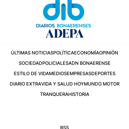
ÚLTIMAS NOTICIAS
POLÍTICA
ECONOMÍA
OPINIÓN
SOCIEDAD
POLICIALES
ADN BONAERENSE
ESTILO DE VIDA
MEDIOS
EMPRESAS
DEPORTES
DIARIO EXTRA
VIDA Y SALUD HOY
MUNDO MOTOR
TRANQUERA
HISTORIA
RSS