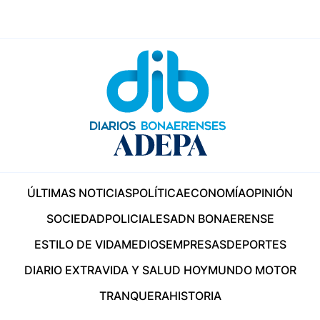
ÚLTIMAS NOTICIAS
POLÍTICA
ECONOMÍA
OPINIÓN
SOCIEDAD
POLICIALES
ADN BONAERENSE
ESTILO DE VIDA
MEDIOS
EMPRESAS
DEPORTES
DIARIO EXTRA
VIDA Y SALUD HOY
MUNDO MOTOR
TRANQUERA
HISTORIA