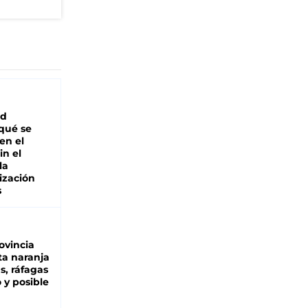
ad
 qué se
en el
in el
la
ización
s
ovincia
ta naranja
as, ráfagas
 y posible