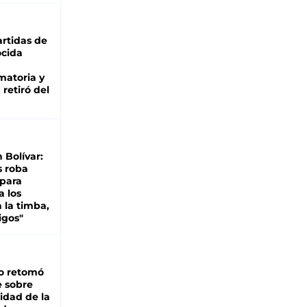
rtidas de
cida
matoria y
retiró del
n Bolívar:
s roba
 para
a los
 la timba,
igos"
o retomó
e sobre
lidad de la