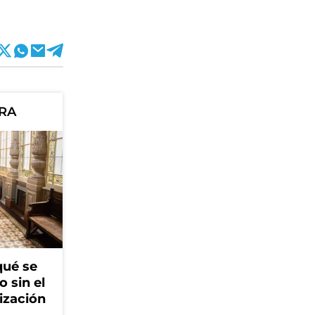
ORA
qué se
o sin el
ización