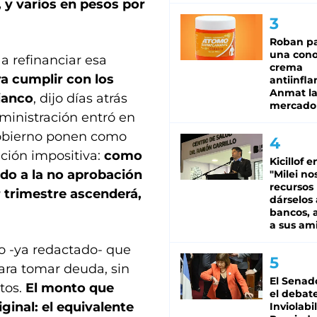
 y varios en pesos por
Roban pa
una cono
a refinanciar esa
crema
ra cumplir con los
antiinfla
Anmat la 
ianco
, dijo días atrás
mercado
dministración entró en
Gobierno ponen como
ción impositiva:
como
Kicillof e
do a la no aprobación
"Milei no
recursos
er trimestre ascenderá,
dárselos 
bancos, a
a sus am
to -ya redactado- que
ra tomar deuda, sin
El Senad
stos.
El monto que
el debat
iginal: el equivalente
Inviolabi