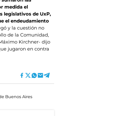
se sumaron las
r medida el
 legislativos de UxP,
que el endeudamiento
gó y la cuestión no
ollo de la Comunidad,
áximo Kirchner- dijo
que jugaron en contra
 de Buenos Aires