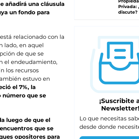
Propied
se añadirá una cláusula
Privada:
uya un fondo para
discute?
f está relacionado con la
n lado, en aquel
pción de que se
in el endeudamiento,
n los recursos
también estuvo en
eció el 7%, la
mo número que se
¡Suscribite a
Newsletter
Lo que necesitas sab
da luego de que el
desde donde necesit
e encuentros que se
oques opositores para