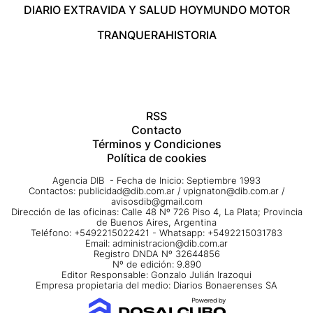
DIARIO EXTRA
VIDA Y SALUD HOY
MUNDO MOTOR
TRANQUERA
HISTORIA
RSS
Contacto
Términos y Condiciones
Política de cookies
Agencia DIB - Fecha de Inicio: Septiembre 1993
Contactos:
publicidad@dib.com.ar
/
vpignaton@dib.com.ar
/
avisosdib@gmail.com
Dirección de las oficinas: Calle 48 Nº 726 Piso 4, La Plata; Provincia
de Buenos Aires, Argentina
Teléfono: +5492215022421 - Whatsapp: +5492215031783
Email:
administracion@dib.com.ar
Registro DNDA Nº 32644856
Nº de edición: 9.890
Editor Responsable: Gonzalo Julián Irazoqui
Empresa propietaria del medio: Diarios Bonaerenses SA