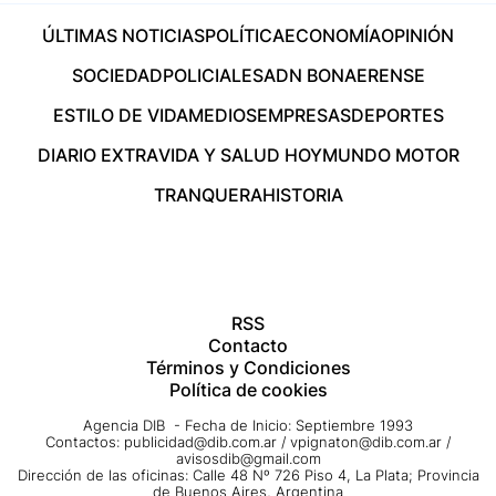
ÚLTIMAS NOTICIAS
POLÍTICA
ECONOMÍA
OPINIÓN
SOCIEDAD
POLICIALES
ADN BONAERENSE
ESTILO DE VIDA
MEDIOS
EMPRESAS
DEPORTES
DIARIO EXTRA
VIDA Y SALUD HOY
MUNDO MOTOR
TRANQUERA
HISTORIA
RSS
Contacto
Términos y Condiciones
Política de cookies
Agencia DIB - Fecha de Inicio: Septiembre 1993
Contactos:
publicidad@dib.com.ar
/
vpignaton@dib.com.ar
/
avisosdib@gmail.com
Dirección de las oficinas: Calle 48 Nº 726 Piso 4, La Plata; Provincia
de Buenos Aires, Argentina