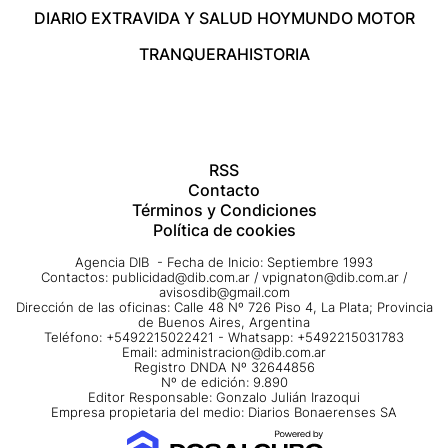
DIARIO EXTRA
VIDA Y SALUD HOY
MUNDO MOTOR
TRANQUERA
HISTORIA
RSS
Contacto
Términos y Condiciones
Política de cookies
Agencia DIB - Fecha de Inicio: Septiembre 1993
Contactos:
publicidad@dib.com.ar
/
vpignaton@dib.com.ar
/
avisosdib@gmail.com
Dirección de las oficinas: Calle 48 Nº 726 Piso 4, La Plata; Provincia
de Buenos Aires, Argentina
Teléfono: +5492215022421 - Whatsapp: +5492215031783
Email:
administracion@dib.com.ar
Registro DNDA Nº 32644856
Nº de edición: 9.890
Editor Responsable: Gonzalo Julián Irazoqui
Empresa propietaria del medio: Diarios Bonaerenses SA