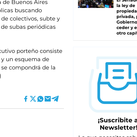
El Senad
a de Buenos Aires
la ley de
blicas buscando
propied
privada, 
de colectivos, subte y
Gobierno
 de subas periódicas
ceder y e
otro capí
cutivo porteño consiste
o y un esquema de
 se compondrá de la
)
¡Suscribite a
Newsletter