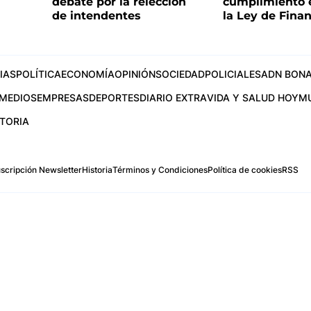
debate por la relección
cumplimiento e
de intendentes
la Ley de Fina
IAS
POLÍTICA
ECONOMÍA
OPINIÓN
SOCIEDAD
POLICIALES
ADN BONA
MEDIOS
EMPRESAS
DEPORTES
DIARIO EXTRA
VIDA Y SALUD HOY
M
STORIA
scripción Newsletter
Historia
Términos y Condiciones
Política de cookies
RSS
.com
os Aires, Argentina