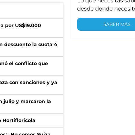
Lo que necesitas sab
desde donde necesit
SABER MÁS
a por US$19.000
n descuento la cuota 4
onó el conflicto que
aza con sanciones y ya
n julio y marcaron la
Hortiflorícola
mes: "No somos Suiza,