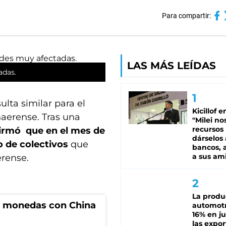
Para compartir:
LAS MÁS LEÍDAS
adas.
ulta similar para el
Kicillof e
naerense. Tras una
"Milei no
recursos
irmó que en el mes de
dárselos 
 de colectivos
que
bancos, a
a sus am
erense.
La produ
e monedas con China
automotr
16% en ju
las expo