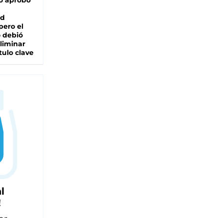
o aprobó
ad
pero el
 debió
liminar
tulo clave
l
!