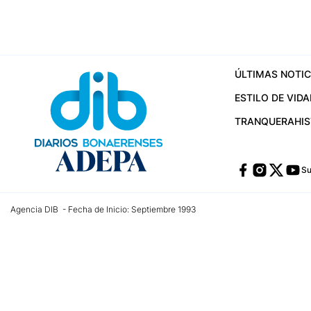
ÚLTIMAS NOTIC
ESTILO DE VIDA
TRANQUERA
HI
Su
Agencia DIB - Fecha de Inicio: Septiembre 1993
Contactos:
publicidad@dib.com.ar
/
vpignaton@dib.com.ar
/
avisosdib@gmail
Dirección de las oficinas: Calle 48 Nº 726 Piso 4, La Plata; Provincia de Buen
Teléfono: +5492215022421 - Whatsapp: +5492215031783
Email:
administracion@dib.com.ar
Registro DNDA Nº 32644856
Nº de edición: 9.890
Editor Responsable: Gonzalo Julián Irazoqui
Empresa propietaria del medio: Diarios Bonaerenses SA