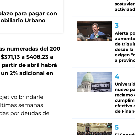
sostuvier
activida
lazo para pagar con
obiliario Urbano
Alerta po
aumento
de triqui
neas numeradas del 200
desde la
exigen "c
$371,13 a $408,23 a
a provinc
partir de abril habrá
 un 2% adicional en
Universi
nuevo pa
reclamo 
jetivo brindarle
cumplim
 últimas semanas
efectivo 
de Finan
das por deudas de