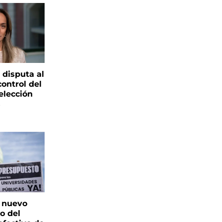
 disputa al
control del
elección
s
: nuevo
o del