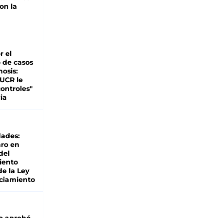
on la
d
r el
 de casos
nosis:
 UCR le
ontroles"
ia
dades:
ro en
del
iento
de la Ley
ciamiento