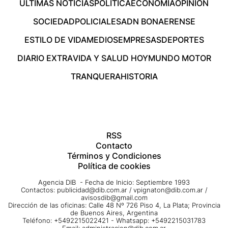
ÚLTIMAS NOTICIAS
POLÍTICA
ECONOMÍA
OPINIÓN
SOCIEDAD
POLICIALES
ADN BONAERENSE
ESTILO DE VIDA
MEDIOS
EMPRESAS
DEPORTES
DIARIO EXTRA
VIDA Y SALUD HOY
MUNDO MOTOR
TRANQUERA
HISTORIA
RSS
Contacto
Términos y Condiciones
Política de cookies
Agencia DIB - Fecha de Inicio: Septiembre 1993
Contactos:
publicidad@dib.com.ar
/
vpignaton@dib.com.ar
/
avisosdib@gmail.com
Dirección de las oficinas: Calle 48 Nº 726 Piso 4, La Plata; Provincia
de Buenos Aires, Argentina
Teléfono: +5492215022421 - Whatsapp: +5492215031783
Email:
administracion@dib.com.ar