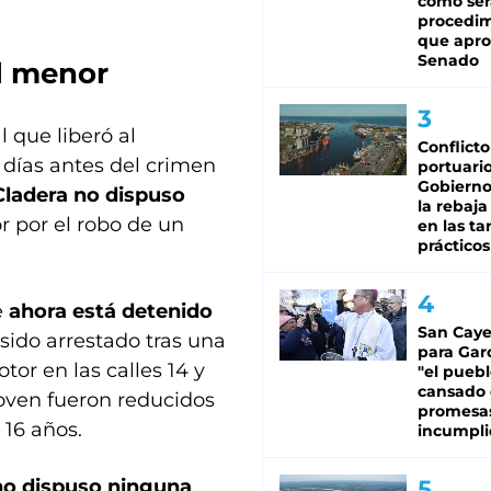
cómo ser
procedi
que apro
Senado
al menor
l que liberó al
Conflicto
5 días antes del crimen
portuario
Gobierno 
Cladera no dispuso
la rebaja
r por el robo de un
en las tar
prácticos
e
ahora está detenido
San Caye
 sido arrestado tras una
para Gar
r en las calles 14 y
"el puebl
cansado
joven fueron reducidos
promesa
 16 años.
incumpli
 no dispuso ninguna