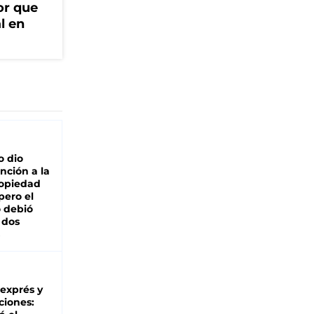
or que
l en
o dio
nción a la
ropiedad
pero el
 debió
 dos
 exprés y
ciones: