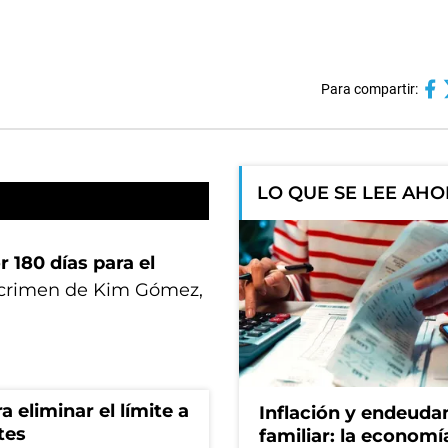
Para compartir:
LO QUE SE LEE AH
r 180 días para el
l crimen de Kim Gómez,
a eliminar el límite a
Inflación y endeud
tes
familiar: la economí