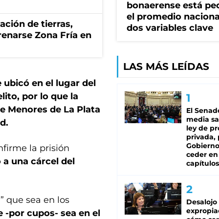
bonaerense está pe
el promedio naciona
zación de tierras,
dos variables clave
renarse Zona Fría en
LAS MÁS LEÍDAS
 ubicó en el lugar del
ito, por lo que la
de Menores de La Plata
El Senad
media sa
d.
ley de p
privada, 
Gobierno
firme la prisión
ceder en
o a una cárcel del
capítulos
” que sea en los
Desalojo
expropia
 -por cupos- sea en el