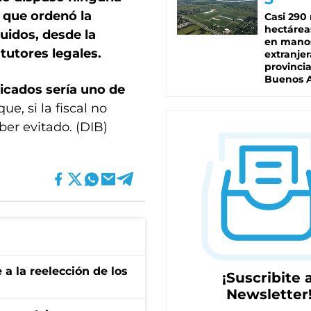
o que ordenó la
Casi 290 
hectárea
uidos, desde la
en mano
tutores legales.
extranjer
provinci
Buenos A
licados sería uno de
ue, si la fiscal no
ber evitado. (DIB)
e a la reelección de los
¡Suscribite a
Newsletter