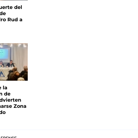
uerte del
 de
ro Rud a
e la
ón de
advierten
narse Zona
ado