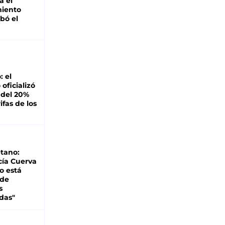
á el
miento
bó el
: el
oficializó
 del 20%
ifas de los
tano:
cía Cuerva
o está
 de
s
das"