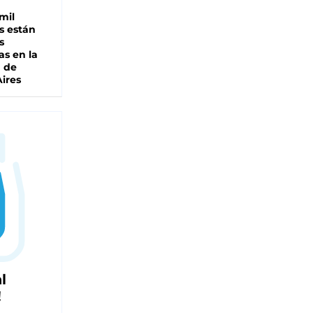
mil
s están
s
as en la
a de
ires
l
!