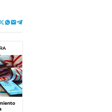
ORA
amiento
a