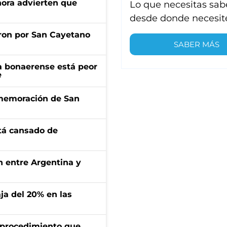
ahora advierten que
Lo que necesitas sab
desde donde necesit
ron por San Cayetano
SABER MÁS
a bonaerense está peor
e
onmemoración de San
stá cansado de
ón entre Argentina y
aja del 20% en las
l procedimiento que