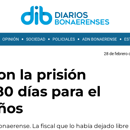
OPINIÓN
SOCIEDAD
POLICIALES
ADN BONAERENSE
ES
28 de febrero 
on la prisión
80 días para el
años
bonaerense. La fiscal que lo había dejado libre