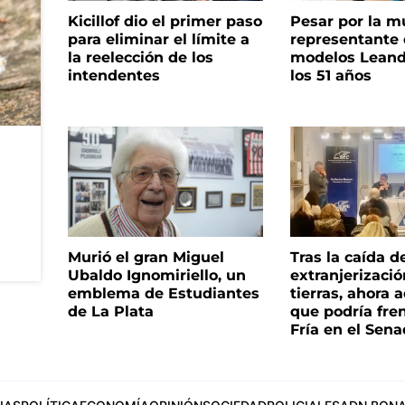
Kicillof dio el primer paso
Pesar por la m
para eliminar el límite a
representante
la reelección de los
modelos Leand
intendentes
los 51 años
Murió el gran Miguel
Tras la caída d
Ubaldo Ignomiriello, un
extranjerizaci
emblema de Estudiantes
tierras, ahora 
de La Plata
que podría fre
Fría en el Sen