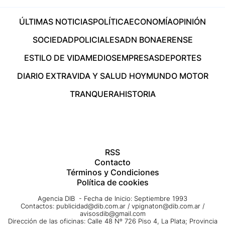
ÚLTIMAS NOTICIAS
POLÍTICA
ECONOMÍA
OPINIÓN
SOCIEDAD
POLICIALES
ADN BONAERENSE
ESTILO DE VIDA
MEDIOS
EMPRESAS
DEPORTES
DIARIO EXTRA
VIDA Y SALUD HOY
MUNDO MOTOR
TRANQUERA
HISTORIA
RSS
Contacto
Términos y Condiciones
Política de cookies
Agencia DIB - Fecha de Inicio: Septiembre 1993
Contactos:
publicidad@dib.com.ar
/
vpignaton@dib.com.ar
/
avisosdib@gmail.com
Dirección de las oficinas: Calle 48 Nº 726 Piso 4, La Plata; Provincia