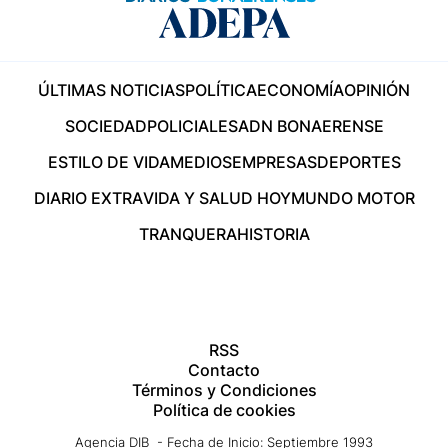
ÚLTIMAS NOTICIAS
POLÍTICA
ECONOMÍA
OPINIÓN
SOCIEDAD
POLICIALES
ADN BONAERENSE
ESTILO DE VIDA
MEDIOS
EMPRESAS
DEPORTES
DIARIO EXTRA
VIDA Y SALUD HOY
MUNDO MOTOR
TRANQUERA
HISTORIA
RSS
Contacto
Términos y Condiciones
Política de cookies
Agencia DIB - Fecha de Inicio: Septiembre 1993