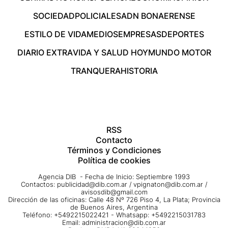
SOCIEDAD
POLICIALES
ADN BONAERENSE
ESTILO DE VIDA
MEDIOS
EMPRESAS
DEPORTES
DIARIO EXTRA
VIDA Y SALUD HOY
MUNDO MOTOR
TRANQUERA
HISTORIA
RSS
Contacto
Términos y Condiciones
Política de cookies
Agencia DIB - Fecha de Inicio: Septiembre 1993
Contactos:
publicidad@dib.com.ar
/
vpignaton@dib.com.ar
/
avisosdib@gmail.com
Dirección de las oficinas: Calle 48 Nº 726 Piso 4, La Plata; Provincia
de Buenos Aires, Argentina
Teléfono: +5492215022421 - Whatsapp: +5492215031783
Email:
administracion@dib.com.ar