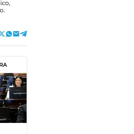
ico,
o.
ORA