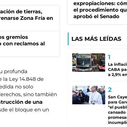
expropiaciones: có
el procedimiento q
zación de tierras,
aprobó el Senado
renarse Zona Fría en
os gremios
LAS MÁS LEÍDAS
 con reclamos al
La inflac
CABA pas
u profunda
a 2,9% en
 la Ley 14.848 de
edida no solo
derechos, sino también
San Caye
strucción de una
para Gar
"el puebl
esde el bloque en un
cansado
promesa
incumpli