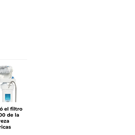
el filtro
00 de la
reza
ricas