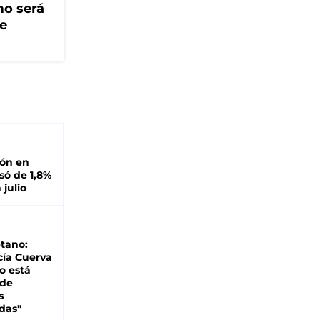
mo será
ue
ión en
ó de 1,8%
 julio
tano:
cía Cuerva
o está
 de
s
das"