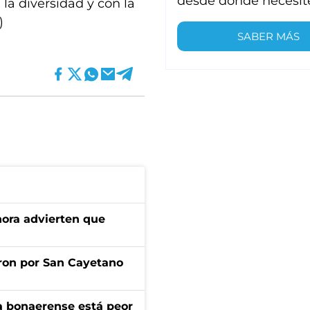
desde donde necesit
la diversidad y con la
)
SABER MÁS
ahora advierten que
ron por San Cayetano
a bonaerense está peor