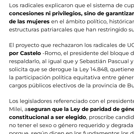
Los radicales explicaron que el sistema de cu
concesiones ni privilegios, sino de garantizar
de las mujeres
en el ámbito político, histór
estructuras patriarcales que han restringido s
El proyecto que rechazaron los radicales de 
por Castelo
-Romo, el presidente del bloque d
respaldarlo, al igual que y Sebastián Pascual 
solicita que se derogue la Ley 14.848, quetiene
la participación política equitativa entre géne
cargos públicos electivos de la provincia de B
Los legisladores referenciado con el presidente
Milei, a
seguran que la Ley de paridad de géne
constitucional a ser elegido
, proscribe candi
no tener el sexo o género requerido y degrada
porque, según dicen en los fundamentos los d