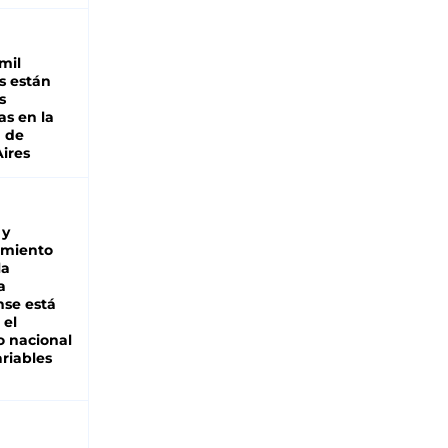
mil
s están
s
as en la
a de
ires
 y
miento
la
a
se está
 el
 nacional
riables