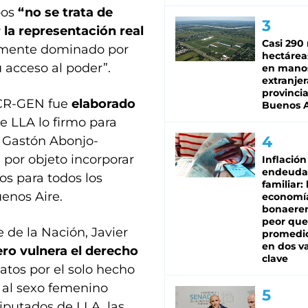
pos
“no se trata de
 la representación real
Casi 290 
icamente dominado por
hectárea
u acceso al poder”.
en mano
extranjer
provinci
UCR-GEN fue
elaborado
Buenos A
e LLA lo firmo para
y Gastón Abonjo-
 por objeto incorporar
Inflación
endeuda
ros para todos los
familiar: 
uenos Aire.
economí
bonaeren
peor que
 de la Nación, Javier
promedio
en dos va
ro vulnera el derecho
clave
datos por el solo hecho
 al sexo femenino
iputados de LLA, las