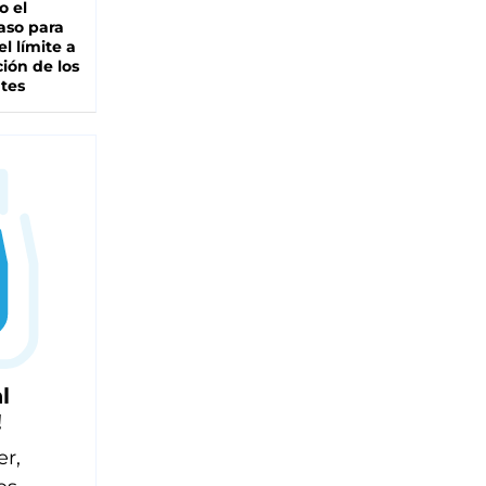
io el
aso para
el límite a
ción de los
tes
l
!
er,