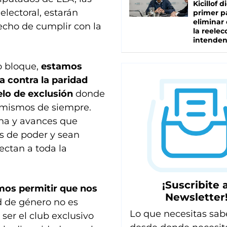
Kicillof d
lectoral, estarán
primer p
eliminar 
echo de cumplir con la
la reelec
intenden
o bloque,
estamos
 contra la paridad
elo de exclusión
donde
 mismos de siempre.
ha y avances que
s de poder y sean
ectan a toda la
¡Suscribite a
os permitir que nos
Newsletter
d de género no es
Lo que necesitas sab
 ser el club exclusivo