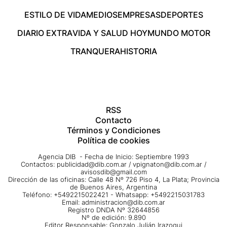
ESTILO DE VIDA
MEDIOS
EMPRESAS
DEPORTES
DIARIO EXTRA
VIDA Y SALUD HOY
MUNDO MOTOR
TRANQUERA
HISTORIA
RSS
Contacto
Términos y Condiciones
Política de cookies
Agencia DIB - Fecha de Inicio: Septiembre 1993
Contactos:
publicidad@dib.com.ar
/
vpignaton@dib.com.ar
/
avisosdib@gmail.com
Dirección de las oficinas: Calle 48 Nº 726 Piso 4, La Plata; Provincia
de Buenos Aires, Argentina
Teléfono: +5492215022421 - Whatsapp: +5492215031783
Email:
administracion@dib.com.ar
Registro DNDA Nº 32644856
Nº de edición: 9.890
Editor Responsable: Gonzalo Julián Irazoqui