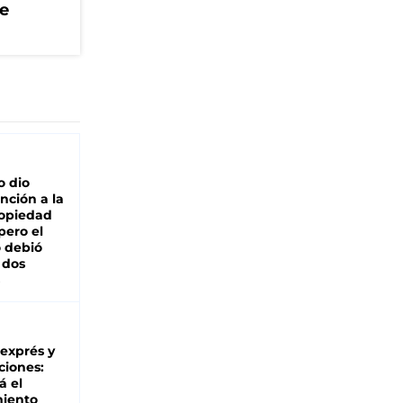
ue
o dio
nción a la
ropiedad
pero el
 debió
 dos
 exprés y
ciones:
á el
miento