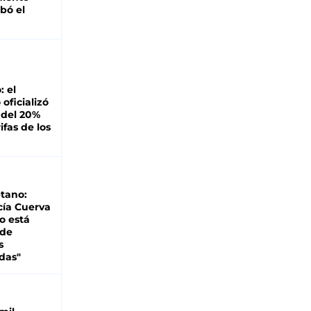
bó el
: el
oficializó
 del 20%
ifas de los
tano:
cía Cuerva
o está
 de
s
das"