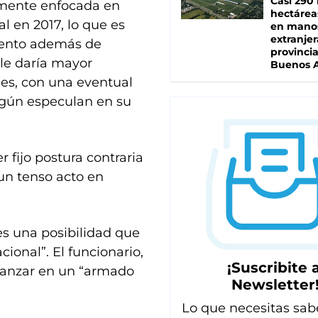
Casi 290 
amente enfocada en
hectárea
l en 2017, lo que es
en mano
extranjer
miento además de
provinci
 le daría mayor
Buenos A
les, con una eventual
egún especulan en su
 fijo postura contraria
un tenso acto en
es una posibilidad que
ional”. El funcionario,
¡Suscribite a
vanzar en un “armado
Newsletter
Lo que necesitas sab