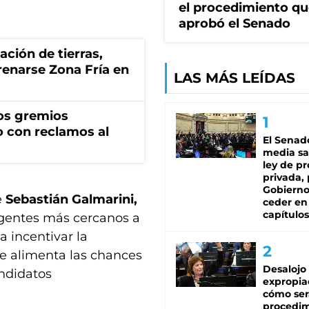
el procedimiento q
aprobó el Senado
zación de tierras,
renarse Zona Fría en
LAS MÁS LEÍDAS
os gremios
 con reclamos al
El Senad
media sa
ley de p
privada, 
Gobierno
e
Sebastián Galmarini,
ceder en
capítulos
igentes más cercanos a
a incentivar la
ue alimenta las chances
Desalojo
andidatos
expropia
cómo ser
procedi