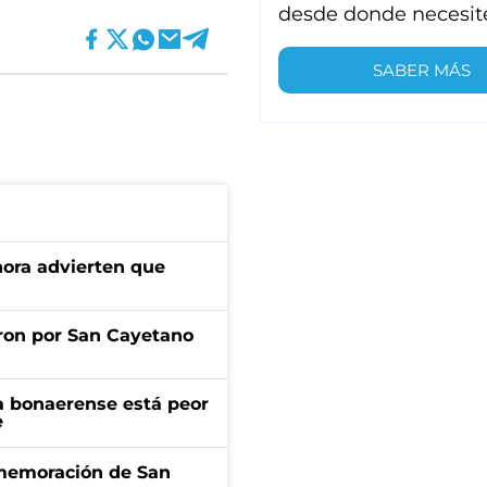
desde donde necesit
SABER MÁS
ahora advierten que
ron por San Cayetano
a bonaerense está peor
e
onmemoración de San