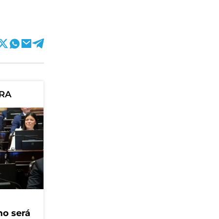
ORA
mo será