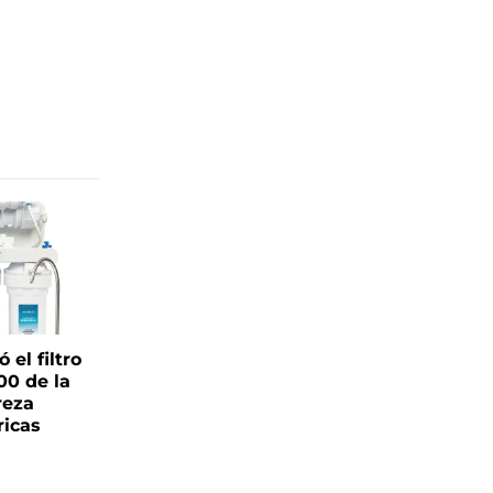
el filtro
00 de la
reza
ricas