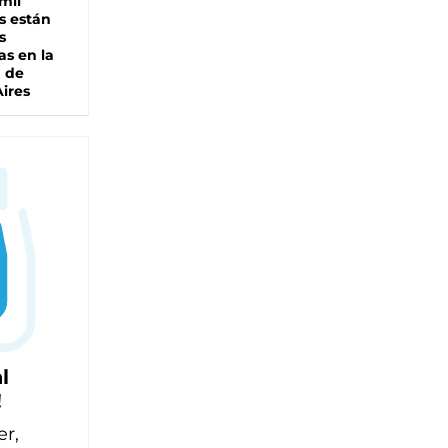
mil
s están
s
as en la
a de
ires
l
!
er,