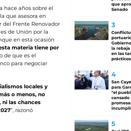
que apro
ja hace años sobre el
Senado
la que asesora en
r del Frente Renovador
les de Unión por la
Conflicto
portuario
Aunque en esta ocasión
Gobierno 
esta materia tiene por
la rebaja
en las tar
to de que es el
prácticos
anco para negociar
San Caye
ialismos locales y
para Gar
"el puebl
r más o menos, no
cansado
, ni las chances
promesa
incumpli
2027
”, razonó