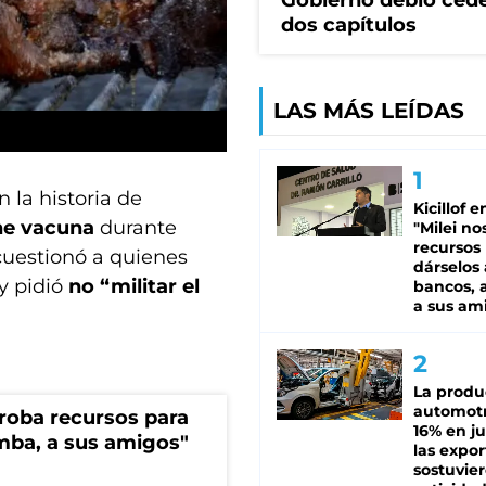
Gobierno debió ced
dos capítulos
LAS MÁS LEÍDAS
 la historia de
Kicillof e
ne vacuna
durante
"Milei no
recursos
uestionó a quienes
dárselos 
y pidió
no “militar el
bancos, a
a sus am
La produ
automotr
s roba recursos para
16% en ju
imba, a sus amigos"
las expo
sostuvier