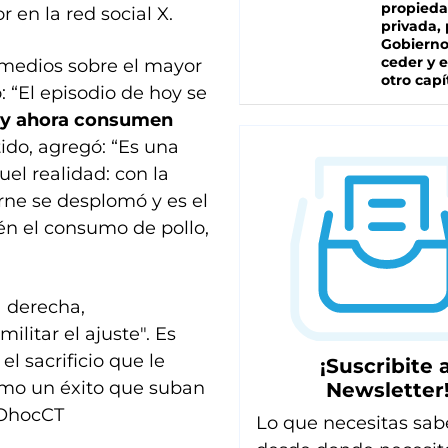
propied
 en la red social X.
privada, 
Gobierno
ceder y e
y medios sobre el mayor
otro capí
 “El episodio de hoy se
s y ahora consumen
tido, agregó: “Es una
el realidad: con la
rne se desplomó y es el
n el consumo de pollo,
 derecha,
litar el ajuste". Es
el sacrificio que le
¡Suscribite a
como un éxito que suban
Newsletter
cOhocCT
Lo que necesitas sab