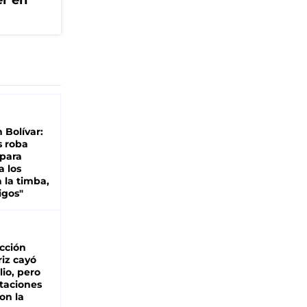
er en
n Bolívar:
s roba
 para
a los
 la timba,
igos"
cción
iz cayó
lio, pero
rtaciones
on la