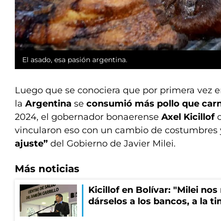
El asado, esa pasión argentina.
Luego que se conociera que por primera vez en
la
Argentina
se
consumió más pollo que car
2024, el gobernador bonaerense
Axel Kicillof
c
vincularon eso con un cambio de costumbres 
ajuste”
del Gobierno de Javier Milei.
Más noticias
Kicillof en Bolívar: "Milei no
dárselos a los bancos, a la t