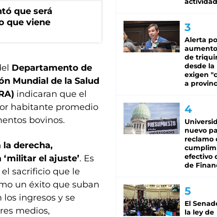
activida
ntó que será
o que viene
Alerta po
aumento
de triqui
desde la
del
Departamento de
exigen "c
ón Mundial de la Salud
a provinc
RA)
indicaran que el
or habitante promedio
imentos bovinos.
Universi
nuevo pa
reclamo 
la derecha,
cumplim
efectivo 
militar el ajuste’
. Es
de Finan
el sacrificio que le
como un éxito que suban
 los ingresos y se
El Senad
ores medios,
la ley de