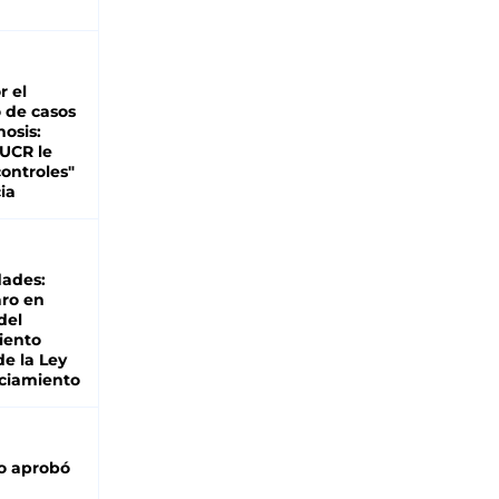
d
r el
 de casos
nosis:
 UCR le
ontroles"
ia
dades:
ro en
del
iento
de la Ley
ciamiento
o aprobó