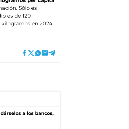
ilogramos per cápita
,
nación. Sólo es
io es de 120
05 kilogramos en 2024.
a dárselos a los bancos,