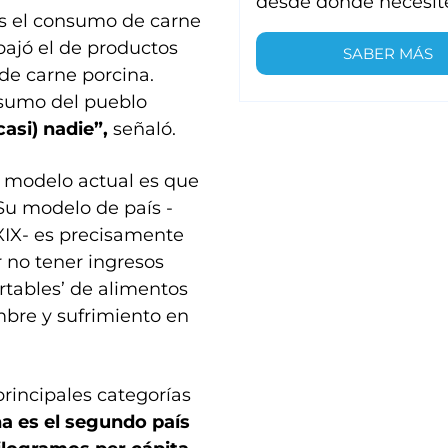
desde donde necesit
as el consumo de carne
ajó el de productos
SABER MÁS
de carne porcina.
nsumo del pueblo
casi) nadie”,
señaló.
l modelo actual es que
“Su modelo de país -
 XIX- es precisamente
 no tener ingresos
rtables’ de alimentos
bre y sufrimiento en
principales categorías
a es el segundo país