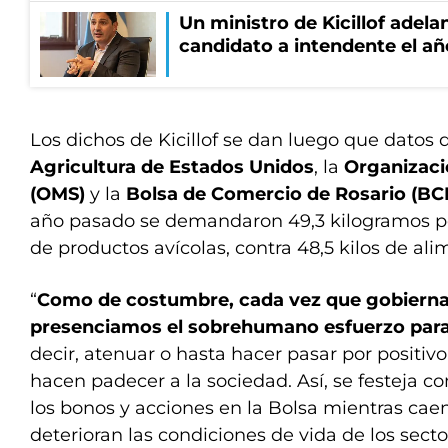
Un ministro de Kicillof adela
candidato a intendente el añ
Los dichos de Kicillof se dan luego que datos 
Agricultura de Estados Unidos
, la
Organizaci
(OMS)
y la
Bolsa de Comercio de Rosario (BC
año pasado se demandaron 49,3 kilogramos p
de productos avícolas, contra 48,5 kilos de al
“
Como de costumbre, cada vez que gobierna 
presenciamos el sobrehumano esfuerzo para ‘
decir, atenuar o hasta hacer pasar por positivo 
hacen padecer a la sociedad. Así, se festeja 
los bonos y acciones en la Bolsa mientras caen
deterioran las condiciones de vida de los sect