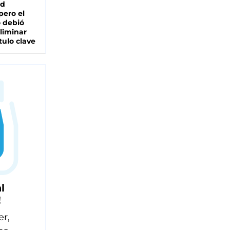
ad
pero el
 debió
liminar
tulo clave
l
!
er,