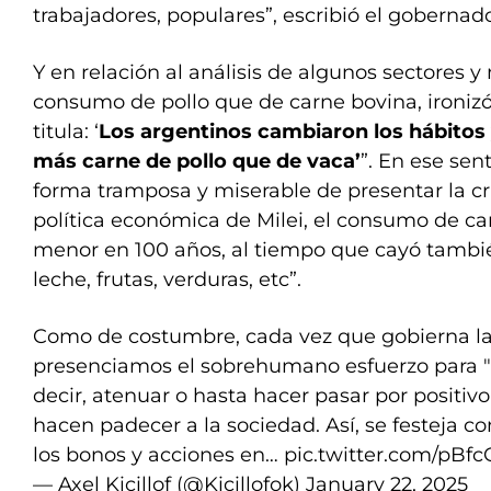
trabajadores, populares”, escribió el gobernador
Y en relación al análisis de algunos sectores 
consumo de pollo que de carne bovina, ironizó:
titula: ‘
Los argentinos cambiaron los hábito
más carne de pollo que de vaca’
”. En ese sen
forma tramposa y miserable de presentar la cru
política económica de Milei, el consumo de ca
menor en 100 años, al tiempo que cayó tambié
leche, frutas, verduras, etc”.
Como de costumbre, cada vez que gobierna la
presenciamos el sobrehumano esfuerzo para "mi
decir, atenuar o hasta hacer pasar por positivo 
hacen padecer a la sociedad. Así, se festeja 
los bonos y acciones en…
pic.twitter.com/pBf
— Axel Kicillof (@Kicillofok)
January 22, 2025