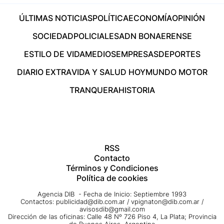
ÚLTIMAS NOTICIAS
POLÍTICA
ECONOMÍA
OPINIÓN
SOCIEDAD
POLICIALES
ADN BONAERENSE
ESTILO DE VIDA
MEDIOS
EMPRESAS
DEPORTES
DIARIO EXTRA
VIDA Y SALUD HOY
MUNDO MOTOR
TRANQUERA
HISTORIA
RSS
Contacto
Términos y Condiciones
Política de cookies
Agencia DIB - Fecha de Inicio: Septiembre 1993
Contactos:
publicidad@dib.com.ar
/
vpignaton@dib.com.ar
/
avisosdib@gmail.com
Dirección de las oficinas: Calle 48 Nº 726 Piso 4, La Plata; Provincia
de Buenos Aires, Argentina