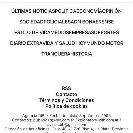
ÚLTIMAS NOTICIAS
POLÍTICA
ECONOMÍA
OPINIÓN
SOCIEDAD
POLICIALES
ADN BONAERENSE
ESTILO DE VIDA
MEDIOS
EMPRESAS
DEPORTES
DIARIO EXTRA
VIDA Y SALUD HOY
MUNDO MOTOR
TRANQUERA
HISTORIA
RSS
Contacto
Términos y Condiciones
Política de cookies
Agencia DIB - Fecha de Inicio: Septiembre 1993
Contactos:
publicidad@dib.com.ar
/
vpignaton@dib.com.ar
/
avisosdib@gmail.com
Dirección de las oficinas: Calle 48 Nº 726 Piso 4, La Plata; Provincia