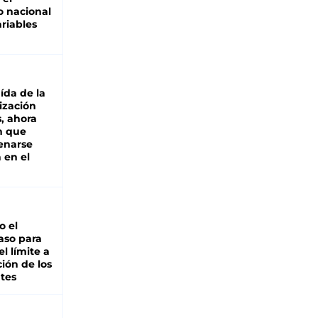
 nacional
riables
aída de la
ización
s, ahora
n que
renarse
 en el
io el
aso para
el límite a
ción de los
tes