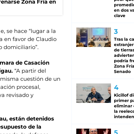
renarse Zona Fría en
promedio
en dos va
clave
e, se hace “lugar a la
da en favor de Claudio
Tras la c
extranjer
 domiciliario”.
de tierra
advierte
podría f
Cámara de Casación
Zona Fría
Rigau.
“A partir del
Senado
a misma cuestión de un
ación procesal,
ya revisado y
Kicillof d
primer p
eliminar 
la reelec
intenden
gau, están detenidos
esupuesto de la