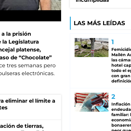
incumplidas"
LAS MÁS LEÍDAS
a la prisión
 la Legislatura
ncejal platense,
Femicidi
Mailén A
caso de “Chocolate”
las cáma
ace tres semanas pero
hotel ca
todo el e
pulseras electrónicas.
con gran
definició
a eliminar el límite a
Inflación
tes
endeuda
familiar: 
economí
bonaeren
zación de tierras,
peor que