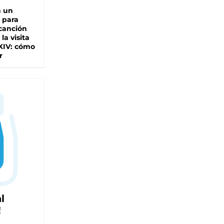
n un
 para
 canción
 la visita
XIV: cómo
r
l
!