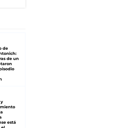
o de
ntonich:
ras de un
ptaron
pisodio
n
 y
miento
la
a
se está
 el