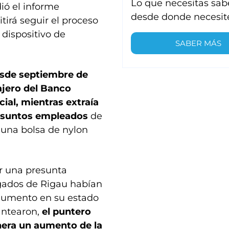
Lo que necesitas sab
dió el informe
desde donde necesit
itirá seguir el proceso
 dispositivo de
SABER MÁS
desde septiembre de
ajero del Banco
ial, mientras extraía
presuntos empleados
de
 una bolsa de nylon
ar una presunta
bogados de Rigau habían
rgumento en su estado
antearon,
el puntero
nera un aumento de la