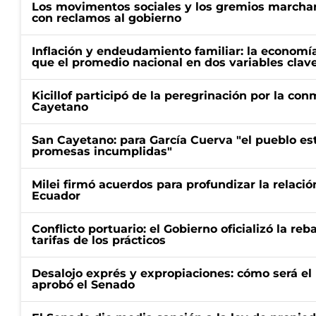
Los movimentos sociales y los gremios marcha
con reclamos al gobierno
Inflación y endeudamiento familiar: la economí
que el promedio nacional en dos variables clav
Kicillof participó de la peregrinación por la c
Cayetano
San Cayetano: para García Cuerva "el pueblo e
promesas incumplidas"
Milei firmó acuerdos para profundizar la relaci
Ecuador
Conflicto portuario: el Gobierno oficializó la reb
tarifas de los prácticos
Desalojo exprés y expropiaciones: cómo será e
aprobó el Senado