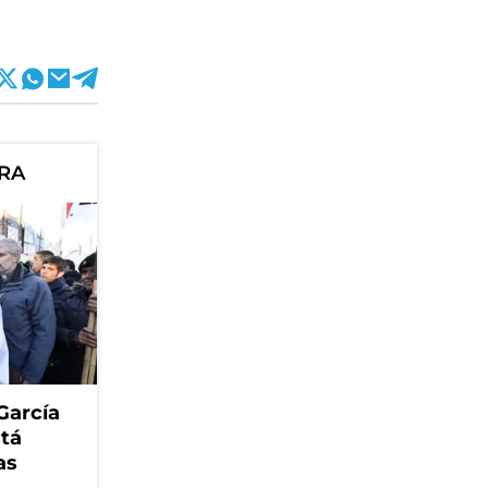
ORA
García
stá
as