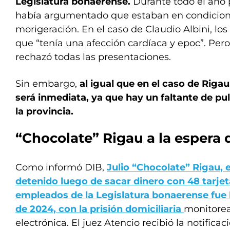
Legislatura bonaerense.
Durante todo el año 
había argumentado que estaban en condicione
morigeración. En el caso de Claudio Albini, l
que “tenía una afección cardíaca y epoc”. Pero 
rechazó todas las presentaciones.
Sin embargo,
al igual que en el caso de Rigau,
será inmediata, ya que hay un faltante de pu
la provincia.
“Chocolate” Rigau a la espera d
Como informó DIB,
Julio “Chocolate” Rigau, e
detenido luego de sacar dinero con 48 tarjet
empleados de la Legislatura bonaerense fue b
de 2024, con la prisión domiciliaria
monitorea
electrónica. El juez Atencio recibió la notific