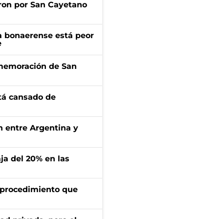
ron por San Cayetano
a bonaerense está peor
e
onmemoración de San
stá cansado de
ón entre Argentina y
aja del 20% en las
l procedimiento que