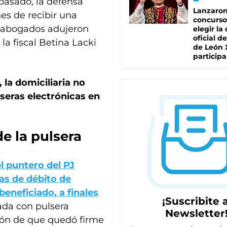
pasado, la defensa
Lanzaro
s de recibir una
concurso
os abogados adujeron
elegir la
oficial de
la fiscal Betina Lacki
de León 
participa
 la domiciliaria no
lseras electrónicas en
e la pulsera
l puntero del PJ
as de débito de
eneficiado, a finales
¡Suscribite a
da con pulsera
Newsletter
ación de que quedó firme