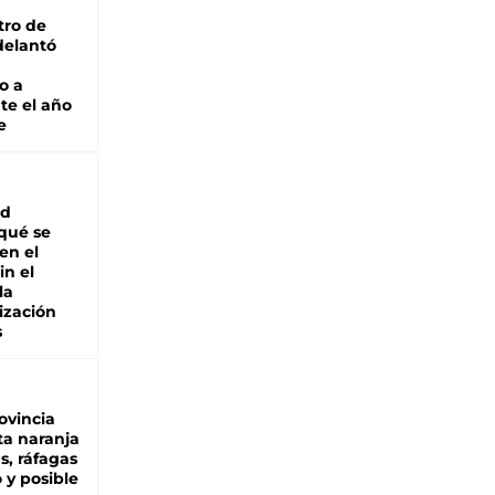
tro de
adelantó
o a
te el año
e
ad
 qué se
en el
in el
la
ización
s
ovincia
ta naranja
as, ráfagas
 y posible