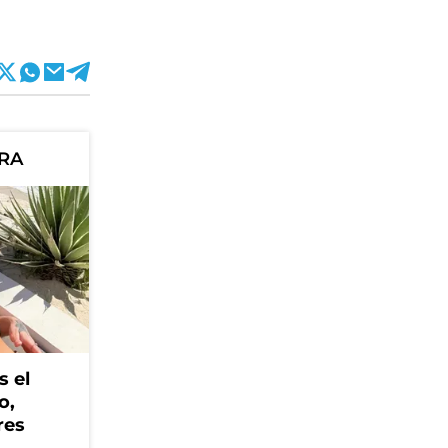
ORA
s el
o,
res