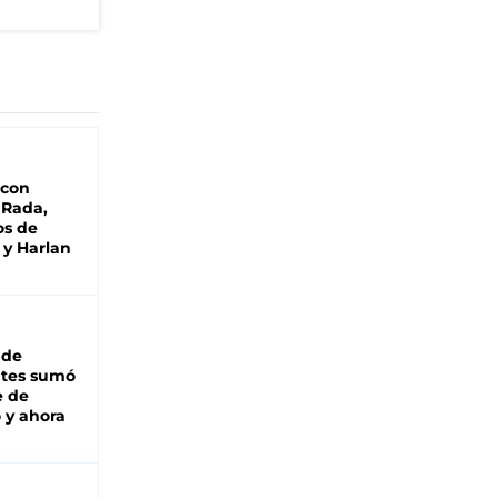
 con
 Rada,
os de
 y Harlan
 de
ntes sumó
e de
 y ahora