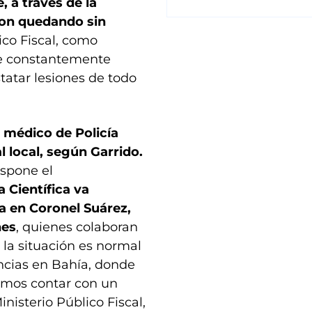
 a través de la
eron quedando sin
ico Fiscal, como
ue constantemente
tatar lesiones de todo
 médico de Policía
l local, según Garrido.
ispone el
ía Científica va
a en Coronel Suárez,
nes
, quienes colaboran
 la situación es normal
ncias en Bahía, donde
íamos contar con un
nisterio Público Fiscal,