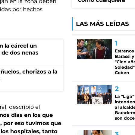
como cualquiera"
ajan en la zona deben
cidas por hechos
LAS MÁS LEÍDAS
 la cárcel un
Estrenos
 de dos nenas
Barassi y
"Cien añ
Soledad"
ñuelos, chorizos a la
Coben
s
La "Liga"
intende
al, describió el
al alcald
Baradero
nos días en los que
son doce
a, por eso tuvimos que
los hospitales, tanto