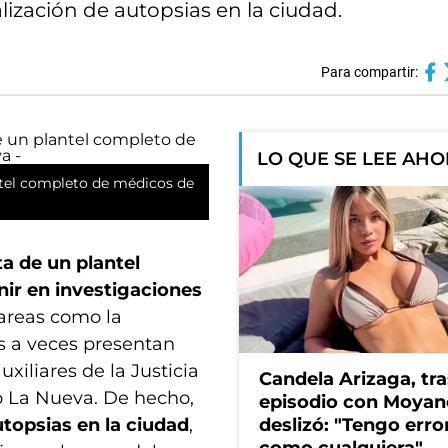
alización de autopsias en la ciudad.
Para compartir:
LO QUE SE LEE AH
ntel completo de médicos de
a de un plantel
nir en investigaciones
areas como la
os a veces presentan
uxiliares de la Justicia
Candela Arizaga, tra
io La Nueva. De hecho,
episodio con Moyan
utopsias en la ciudad
,
deslizó: "Tengo erro