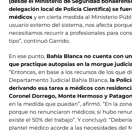
(desde el Ministerio de Seguridad bonaerense,
delegación local de Policía Científica) se fu
médicos
y en cierta medida al Ministerio Públ
usuario externo del sistema, nos afecta porq
necesitamos recurrir a profesionales para cons
tipo”, continuó Garrido.
En ese punto,
Bahía Blanca no cuenta con un
que practique autopsias en la morgue judicia
“Entonces, en base a los recursos de los que d
Departamento Judicial Bahía Blanca,
la Polic
derivando esa tarea a médicos con residenci
Coronel Dorrego, Monte Hermoso y Patago
en la medida que puedan”, afirmó. “En la zona
porque no renunciaron médicos; sí hubo renu
existe el 50% del trabajo”. Y concluyó: “Deber
plantel médico acorde a las necesidades del Mi