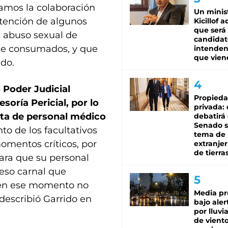
itamos la colaboración
Un minis
atención de algunos
Kicillof 
que será
e abuso sexual de
candidat
 de consumados, y que
intenden
que vien
ido.
l Poder Judicial
Propied
oría Pericial, por lo
privada:
ta de personal médico
debatirá 
Senado s
o de los facultativos
tema de 
momentos críticos, por
extranjer
de tierra
ara que su personal
eso carnal que
 en ese momento no
Media pr
 describió Garrido en
bajo aler
por lluvi
de viento