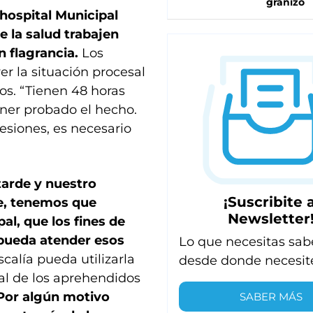
granizo
 hospital Municipal
e la salud trabajen
 flagrancia.
Los
er la situación procesal
tos. “Tienen 48 horas
ner probado el hecho.
lesiones, es necesario
tarde y nuestro
¡Suscribite a
te, tenemos que
Newsletter
pal, que los fines de
 pueda atender esos
Lo que necesitas sab
scalía pueda utilizarla
desde donde necesit
al de los aprehendidos
Por algún motivo
SABER MÁS