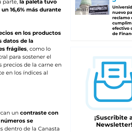
u parte,
la paleta tuvo
Universi
tó un 16,6% más durante
nuevo pa
reclamo 
cumplim
efectivo 
ecios en los productos
de Finan
 datos de la
s frágiles
, como lo
al para sostener el
s precios de la carne en
 en los índices al
arcan un
contraste con
¡Suscribite a
s números se
Newsletter
es dentro de la Canasta