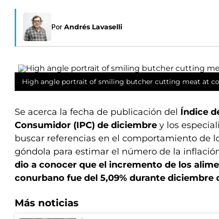
Por
Andrés Lavaselli
High angle portrait of smiling butcher cutting meat at c
Se acerca la fecha de publicación del
Índice d
Consumidor (IPC) de diciembre
y los especia
buscar referencias en el comportamiento de lo
góndola para estimar el número de la inflación
dio a conocer que el incremento de los alim
conurbano fue del 5,09% durante diciembre 
Más noticias