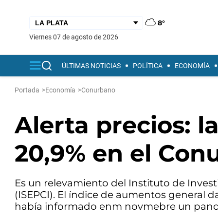
8°
viernes 07 de agosto de 2026
ÚLTIMAS NOTICIAS
POLÍTICA
ECONOMÍA
Portada
>
Economía
>
Conurbano
Alerta precios: 
20,9% en el Con
Es un relevamiento del Instituto de Inves
(ISEPCI). El índice de aumentos general d
había informado enm novmebre un panora