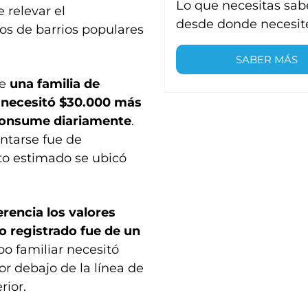
Lo que necesitas sab
 relevar el
desde donde necesit
os de barrios populares
SABER MÁS
ue
una familia de
- necesitó $30.000 más
 consume diariamente
.
ntarse fue de
to estimado se ubicó
rencia los valores
 registrado fue de un
po familiar necesitó
r debajo de la línea de
erior.