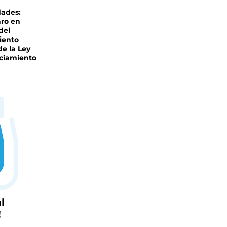
dades:
ro en
del
iento
de la Ley
ciamiento
l
!