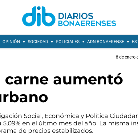
OPINIÓN
SOCIEDAD
POLICIALES
ADN BONAERENSE
ES
8 de enero 
la carne aumentó
urbano
tigación Social, Económica y Política Ciudada
a 5,09% en el últmo mes del año. La misma in
ma de precios estabilizados.