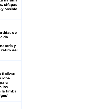
ta naranja
as, ráfagas
 y posible
rtidas de
cida
matoria y
retiró del
n Bolívar:
s roba
 para
a los
 la timba,
igos"