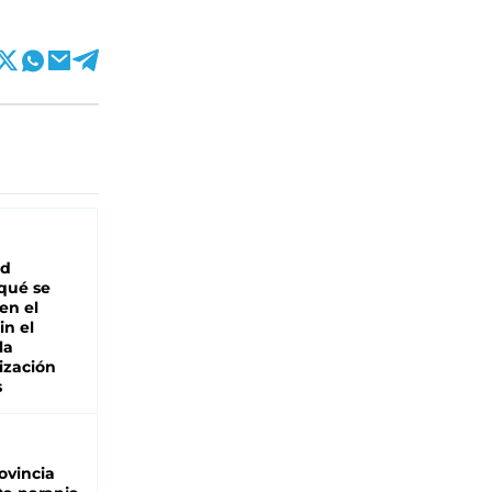
ad
 qué se
en el
in el
la
ización
s
ovincia