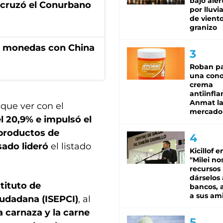
bajo aler
I cruzó el Conurbano
por lluvi
de viento
granizo
e monedas con China
Roban pa
una cono
crema
antiinfla
Anmat la 
que ver con el
mercado
l 20,9% e impulsó el
 productos de
sado lideró
el listado
Kicillof e
"Milei no
recursos
dárselos 
tituto de
bancos, a
a sus am
iudadana (ISEPCI)
, al
a carnaza y la carne