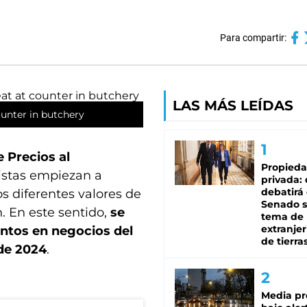
Para compartir:
LAS MÁS LEÍDAS
ounter in butchery
e Precios al
Propied
listas empiezan a
privada:
debatirá 
s diferentes valores de
Senado s
. En este sentido,
se
tema de 
extranjer
entos en negocios del
de tierra
de 2024
.
Media pr