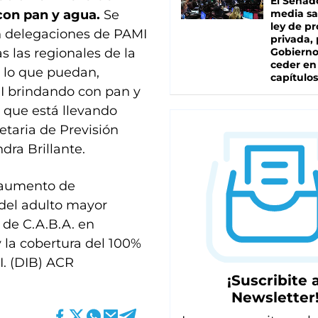
El Senad
con pan y agua.
Se
media sa
ley de p
en delegaciones de PAMI
privada, 
s las regionales de la
Gobierno
ceder en
s lo que puedan,
capítulos
MI brindando con pan y
 que está llevando
etaria de Previsión
ra Brillante.
n aumento de
del adulto mayor
 de C.A.B.A. en
y la cobertura del 100%
. (DIB) ACR
¡Suscribite a
Newsletter