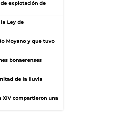
de explotación de
 la Ley de
do Moyano y que tuvo
enes bonaerenses
itad de la lluvia
ón XIV compartieron una