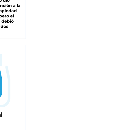
o dio
nción a la
ropiedad
pero el
 debió
 dos
l
!