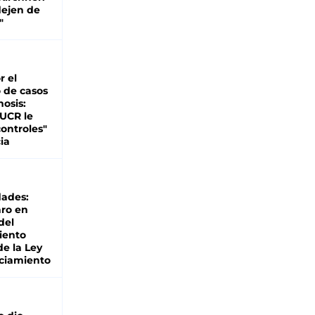
dejen de
"
r el
 de casos
nosis:
 UCR le
ontroles"
ia
dades:
ro en
del
iento
de la Ley
ciamiento