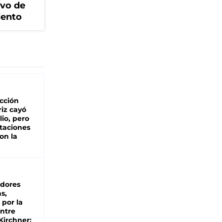
ivo de
iento
cción
iz cayó
lio, pero
rtaciones
on la
d
dores
s,
 por la
entre
 Kirchner: