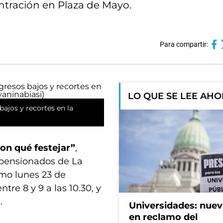
entración en Plaza de Mayo.
Para compartir:
LO QUE SE LEE AH
bajos y recortes en la
con qué festejar”
,
y pensionados de La
imo lunes 23 de
tre 8 y 9 a las 10.30, y
.
Universidades: nuev
en reclamo del