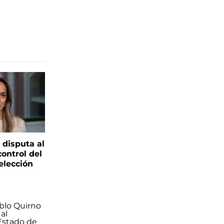
 disputa al
control del
elección
s