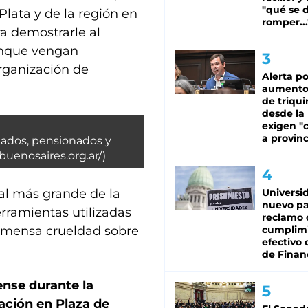
"qué se 
 Plata y de la región en
romper...
a demostrarle al
aunque vengan
rganización de
Alerta po
aumento
de triqui
desde la
exigen "c
a provinc
ilados, pensionados y
buenosaires.org.ar/)
al más grande de la
Universi
nuevo pa
rramientas utilizadas
reclamo 
 inmensa crueldad sobre
cumplim
efectivo 
de Finan
ense durante la
ación en Plaza de