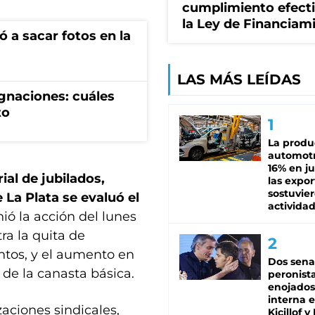
cumplimiento efect
la Ley de Financiam
ó a sacar fotos en la
LAS MÁS LEÍDAS
gnaciones: cuáles
to
La produ
automotr
16% en ju
ial de jubilados,
las expo
sostuvier
La Plata se evaluó el
activida
nió la acción del lunes
ra la quita de
ntos, y el aumento en
Dos sena
 de la canasta básica.
peronista
enojados
interna 
zaciones sindicales,
Kicillof y