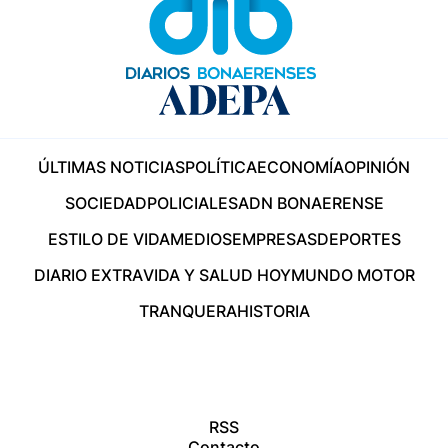
ÚLTIMAS NOTICIAS
POLÍTICA
ECONOMÍA
OPINIÓN
SOCIEDAD
POLICIALES
ADN BONAERENSE
ESTILO DE VIDA
MEDIOS
EMPRESAS
DEPORTES
DIARIO EXTRA
VIDA Y SALUD HOY
MUNDO MOTOR
TRANQUERA
HISTORIA
RSS
Contacto