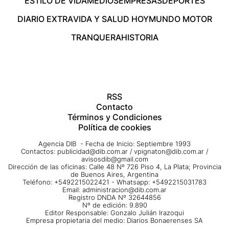
ESTILO DE VIDA
MEDIOS
EMPRESAS
DEPORTES
DIARIO EXTRA
VIDA Y SALUD HOY
MUNDO MOTOR
TRANQUERA
HISTORIA
RSS
Contacto
Términos y Condiciones
Política de cookies
Agencia DIB - Fecha de Inicio: Septiembre 1993
Contactos:
publicidad@dib.com.ar
/
vpignaton@dib.com.ar
/
avisosdib@gmail.com
Dirección de las oficinas: Calle 48 Nº 726 Piso 4, La Plata; Provincia
de Buenos Aires, Argentina
Teléfono: +5492215022421 - Whatsapp: +5492215031783
Email:
administracion@dib.com.ar
Registro DNDA Nº 32644856
Nº de edición: 9.890
Editor Responsable: Gonzalo Julián Irazoqui
Empresa propietaria del medio: Diarios Bonaerenses SA