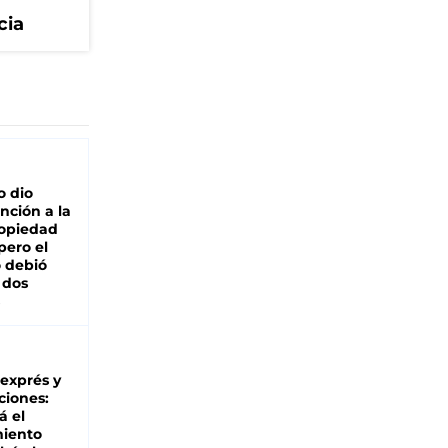
cia
o dio
nción a la
ropiedad
pero el
 debió
 dos
 exprés y
ciones:
á el
miento