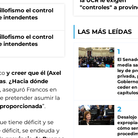
la UCR le exigen
"controles" a provin
illofismo el control
de intendentes
LAS MÁS LEÍDAS
illofismo el control
de intendentes
El Senad
media sa
ley de p
oco
y creer que él (Axel
privada, 
mas
.
¿Hacia dónde
Gobierno
ceder en
”, aseguró Francos en
capítulos
ue pretender asumir la
sproporcionada
”.
Desalojo
ue tiene déficit y se
expropia
cómo ser
déficit, se endeuda y
procedi