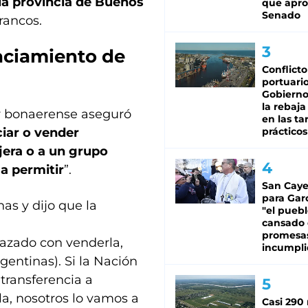
la provincia de Buenos
que apro
Senado
Francos.
vaciamiento de
Conflicto
portuario
Gobierno 
la rebaja
r bonaerense aseguró
en las tar
ciar o vender
prácticos
jera o a un grupo
 a permitir
”.
San Caye
para Gar
nas y dijo que la
"el puebl
cansado
promesa
enazado con venderla,
incumpli
rgentinas). Si la Nación
transferencia a
la, nosotros lo vamos a
Casi 290 