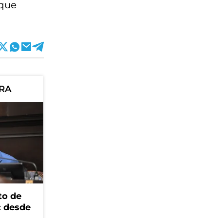
 que
ORA
to de
: desde