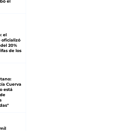
bó el
: el
oficializó
 del 20%
ifas de los
tano:
cía Cuerva
o está
 de
s
das"
mil