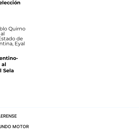
elección
s
entino-
 al
 Sela
ERENSE
UNDO MOTOR