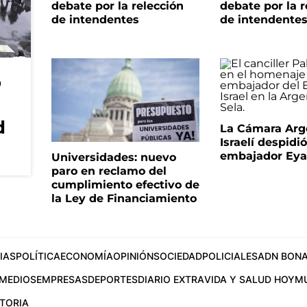
debate por la relección
debate por la r
de intendentes
de intendente
o
d
La Cámara Arg
Israelí despidió
embajador Eyal
Universidades: nuevo
paro en reclamo del
cumplimiento efectivo de
la Ley de Financiamiento
IAS
POLÍTICA
ECONOMÍA
OPINIÓN
SOCIEDAD
POLICIALES
ADN BONA
MEDIOS
EMPRESAS
DEPORTES
DIARIO EXTRA
VIDA Y SALUD HOY
M
STORIA