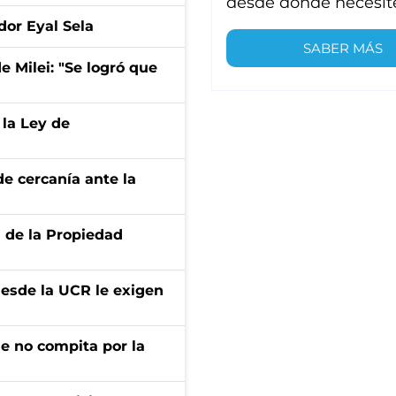
desde donde necesit
dor Eyal Sela
SABER MÁS
de Milei: "Se logró que
 la Ley de
e cercanía ante la
d de la Propiedad
desde la UCR le exigen
ue no compita por la