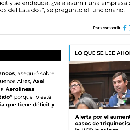
icit y se endeuda, ¿va a asumir una empresa
s del Estado?”, se preguntó el funcionario.
Para compartir:
LO QUE SE LEE AH
rancos
, aseguró sobre
Buenos Aires,
Axel
r a
Aerolíneas
tido”
porque lo está
a que tiene déficit y
Alerta por el aumen
casos de triquinosis