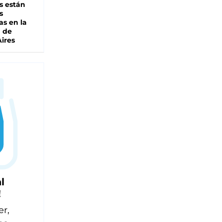
s están
s
as en la
a de
ires
l
!
er,