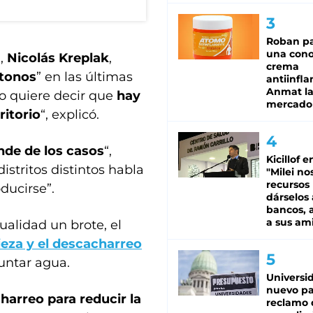
Roban pa
una cono
d,
Nicolás Kreplak
,
crema
ctonos
” en las últimas
antiinfla
Anmat la 
to quiere decir que
hay
mercado
itorio
“, explicó.
de de los casos
“,
Kicillof e
istritos distintos habla
"Milei no
recursos
ucirse”.
dárselos 
bancos, a
a sus am
ualidad un brote, el
ieza y el descacharreo
juntar agua.
Universi
nuevo pa
harreo para reducir la
reclamo 