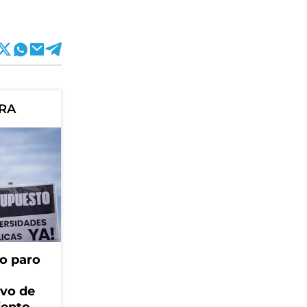
ORA
o paro
ivo de