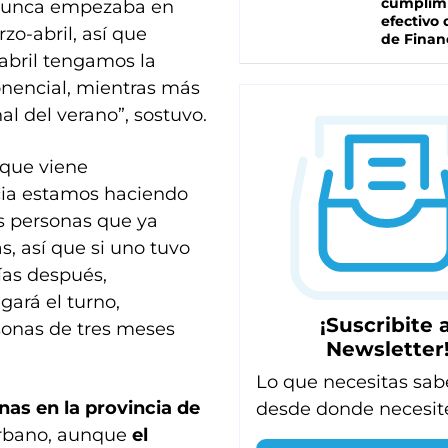
cumplim
 nunca empezaba en
efectivo 
o-abril, así que
de Finan
abril tengamos la
onencial, mientras más
l del verano”, sostuvo.
o que viene
ncia estamos haciendo
as personas que ya
, así que si uno tuvo
ías después,
ará el turno,
¡Suscribite a
sonas de tres meses
Newsletter
Lo que necesitas sab
as en la provincia de
desde donde necesit
urbano, aunque
el