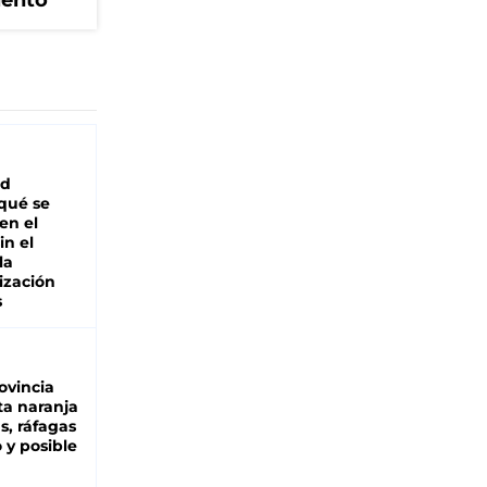
iento
ad
 qué se
en el
in el
la
ización
s
ovincia
ta naranja
as, ráfagas
 y posible