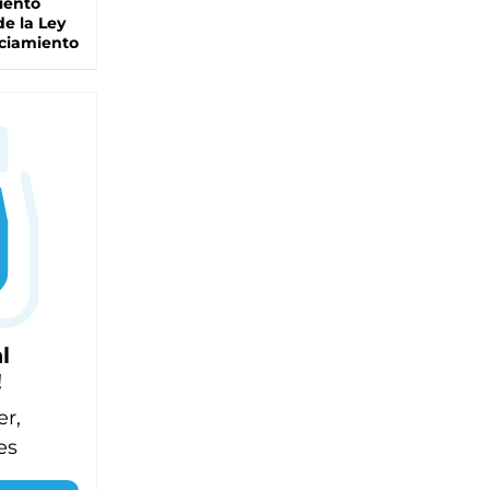
iento
de la Ley
ciamiento
l
!
er,
es