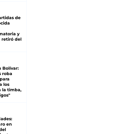
rtidas de
cida
matoria y
retiró del
n Bolívar:
s roba
 para
a los
 la timba,
igos"
dades:
ro en
del