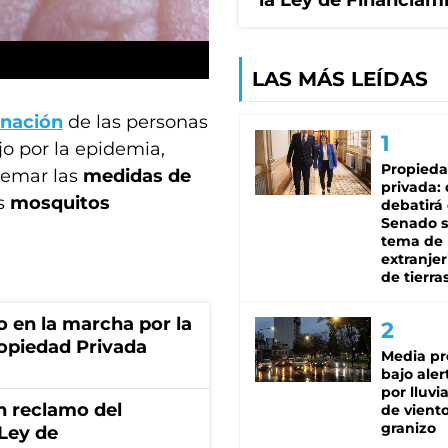
la Ley de Financiam
LAS MÁS LEÍDAS
nación
de las personas
o por la epidemia,
Propied
remar las
medidas de
privada:
os
mosquitos
debatirá 
Senado s
tema de 
extranjer
de tierra
o en la marcha por la
ropiedad Privada
Media pr
bajo aler
por lluvi
n reclamo del
de viento
granizo
 Ley de