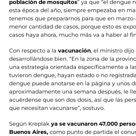
población de mosquitos
” ya que “el dengue
esta época del año, siempre empezaba en marz
tenemos que prepararnos para que en marzo-
menor cantidad de casos, porque esto es exp
casos haya ahora, mucho más va a haber al fina
Con respecto a la
vacunación
, el ministro dij
desarrollándose bien. “En la zona de la provi
una estrategia orientada específicamente a l
tuvieron dengue, hayan estado o no registradas
dengue puede anotarse en la página y unos d
aproximadamente una semana después, le lleg
acuérdense que son dos dosis, así que las per
que necesitan vacunarse”, sostuvo.
Según Kreplak
ya se vacunaron 47.000 person
Buenos Aires,
como punto de partida el con