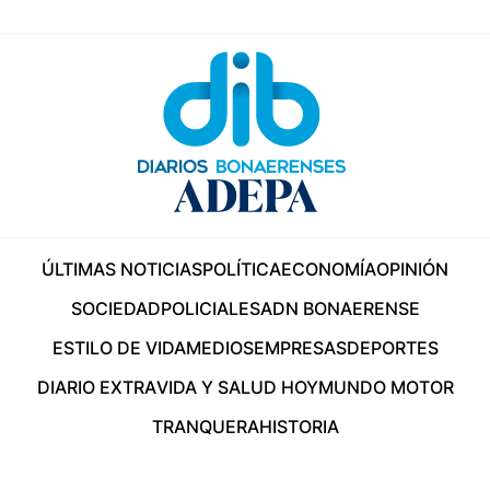
ÚLTIMAS NOTICIAS
POLÍTICA
ECONOMÍA
OPINIÓN
SOCIEDAD
POLICIALES
ADN BONAERENSE
ESTILO DE VIDA
MEDIOS
EMPRESAS
DEPORTES
DIARIO EXTRA
VIDA Y SALUD HOY
MUNDO MOTOR
TRANQUERA
HISTORIA