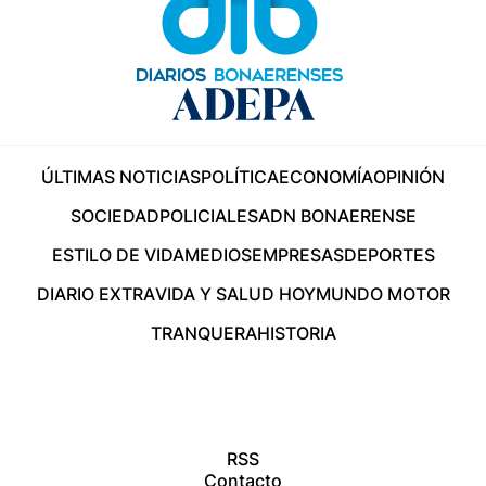
ÚLTIMAS NOTICIAS
POLÍTICA
ECONOMÍA
OPINIÓN
SOCIEDAD
POLICIALES
ADN BONAERENSE
ESTILO DE VIDA
MEDIOS
EMPRESAS
DEPORTES
DIARIO EXTRA
VIDA Y SALUD HOY
MUNDO MOTOR
TRANQUERA
HISTORIA
RSS
Contacto