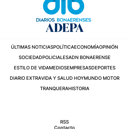
ÚLTIMAS NOTICIAS
POLÍTICA
ECONOMÍA
OPINIÓN
SOCIEDAD
POLICIALES
ADN BONAERENSE
ESTILO DE VIDA
MEDIOS
EMPRESAS
DEPORTES
DIARIO EXTRA
VIDA Y SALUD HOY
MUNDO MOTOR
TRANQUERA
HISTORIA
RSS
Contacto