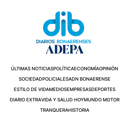
ÚLTIMAS NOTICIAS
POLÍTICA
ECONOMÍA
OPINIÓN
SOCIEDAD
POLICIALES
ADN BONAERENSE
ESTILO DE VIDA
MEDIOS
EMPRESAS
DEPORTES
DIARIO EXTRA
VIDA Y SALUD HOY
MUNDO MOTOR
TRANQUERA
HISTORIA