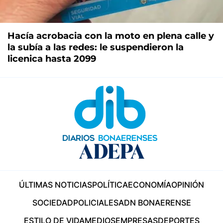
Hacía acrobacia con la moto en plena calle y
la subía a las redes: le suspendieron la
licenica hasta 2099
ÚLTIMAS NOTICIAS
POLÍTICA
ECONOMÍA
OPINIÓN
SOCIEDAD
POLICIALES
ADN BONAERENSE
ESTILO DE VIDA
MEDIOS
EMPRESAS
DEPORTES