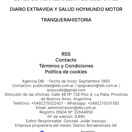
DIARIO EXTRA
VIDA Y SALUD HOY
MUNDO MOTOR
TRANQUERA
HISTORIA
RSS
Contacto
Términos y Condiciones
Política de cookies
Agencia DIB - Fecha de Inicio: Septiembre 1993
Contactos:
publicidad@dib.com.ar
/
vpignaton@dib.com.ar
/
avisosdib@gmail.com
Dirección de las oficinas: Calle 48 Nº 726 Piso 4, La Plata; Provincia
de Buenos Aires, Argentina
Teléfono: +5492215022421 - Whatsapp: +5492215031783
Email:
administracion@dib.com.ar
Registro DNDA Nº 32644856
Nº de edición: 9.890
Editor Responsable: Gonzalo Julián Irazoqui
Empresa propietaria del medio: Diarios Bonaerenses SA