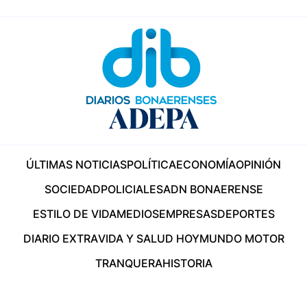
ÚLTIMAS NOTICIAS
POLÍTICA
ECONOMÍA
OPINIÓN
SOCIEDAD
POLICIALES
ADN BONAERENSE
ESTILO DE VIDA
MEDIOS
EMPRESAS
DEPORTES
DIARIO EXTRA
VIDA Y SALUD HOY
MUNDO MOTOR
TRANQUERA
HISTORIA