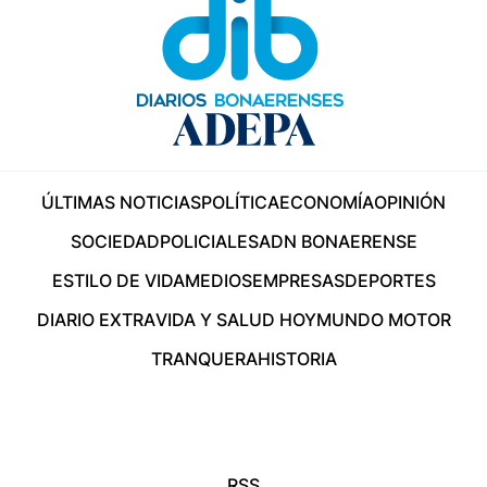
ÚLTIMAS NOTICIAS
POLÍTICA
ECONOMÍA
OPINIÓN
SOCIEDAD
POLICIALES
ADN BONAERENSE
ESTILO DE VIDA
MEDIOS
EMPRESAS
DEPORTES
DIARIO EXTRA
VIDA Y SALUD HOY
MUNDO MOTOR
TRANQUERA
HISTORIA
RSS