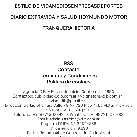
ESTILO DE VIDA
MEDIOS
EMPRESAS
DEPORTES
DIARIO EXTRA
VIDA Y SALUD HOY
MUNDO MOTOR
TRANQUERA
HISTORIA
RSS
Contacto
Términos y Condiciones
Política de cookies
Agencia DIB - Fecha de Inicio: Septiembre 1993
Contactos:
publicidad@dib.com.ar
/
vpignaton@dib.com.ar
/
avisosdib@gmail.com
Dirección de las oficinas: Calle 48 Nº 726 Piso 4, La Plata; Provincia
de Buenos Aires, Argentina
Teléfono: +5492215022421 - Whatsapp: +5492215031783
Email:
administracion@dib.com.ar
Registro DNDA Nº 32644856
Nº de edición: 9.890
Editor Responsable: Gonzalo Julián Irazoqui