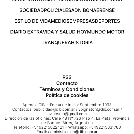
SOCIEDAD
POLICIALES
ADN BONAERENSE
ESTILO DE VIDA
MEDIOS
EMPRESAS
DEPORTES
DIARIO EXTRA
VIDA Y SALUD HOY
MUNDO MOTOR
TRANQUERA
HISTORIA
RSS
Contacto
Términos y Condiciones
Política de cookies
Agencia DIB - Fecha de Inicio: Septiembre 1993
Contactos:
publicidad@dib.com.ar
/
vpignaton@dib.com.ar
/
avisosdib@gmail.com
Dirección de las oficinas: Calle 48 Nº 726 Piso 4, La Plata; Provincia
de Buenos Aires, Argentina
Teléfono: +5492215022421 - Whatsapp: +5492215031783
Email:
administracion@dib.com.ar