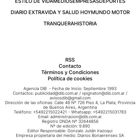
ESTILO DE VIDA
MEDIOS
EMPRESAS
DEPORTES
DIARIO EXTRA
VIDA Y SALUD HOY
MUNDO MOTOR
TRANQUERA
HISTORIA
RSS
Contacto
Términos y Condiciones
Política de cookies
Agencia DIB - Fecha de Inicio: Septiembre 1993
Contactos:
publicidad@dib.com.ar
/
vpignaton@dib.com.ar
/
avisosdib@gmail.com
Dirección de las oficinas: Calle 48 Nº 726 Piso 4, La Plata; Provincia
de Buenos Aires, Argentina
Teléfono: +5492215022421 - Whatsapp: +5492215031783
Email:
administracion@dib.com.ar
Registro DNDA Nº 32644856
Nº de edición: 9.890
Editor Responsable: Gonzalo Julián Irazoqui
Empresa propietaria del medio: Diarios Bonaerenses SA