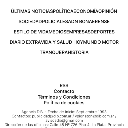
ÚLTIMAS NOTICIAS
POLÍTICA
ECONOMÍA
OPINIÓN
SOCIEDAD
POLICIALES
ADN BONAERENSE
ESTILO DE VIDA
MEDIOS
EMPRESAS
DEPORTES
DIARIO EXTRA
VIDA Y SALUD HOY
MUNDO MOTOR
TRANQUERA
HISTORIA
RSS
Contacto
Términos y Condiciones
Política de cookies
Agencia DIB - Fecha de Inicio: Septiembre 1993
Contactos:
publicidad@dib.com.ar
/
vpignaton@dib.com.ar
/
avisosdib@gmail.com
Dirección de las oficinas: Calle 48 Nº 726 Piso 4, La Plata; Provincia