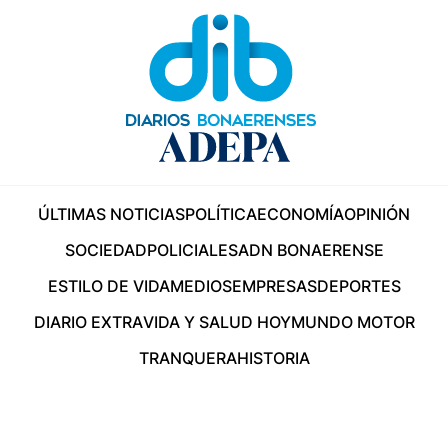
ÚLTIMAS NOTICIAS
POLÍTICA
ECONOMÍA
OPINIÓN
SOCIEDAD
POLICIALES
ADN BONAERENSE
ESTILO DE VIDA
MEDIOS
EMPRESAS
DEPORTES
DIARIO EXTRA
VIDA Y SALUD HOY
MUNDO MOTOR
TRANQUERA
HISTORIA