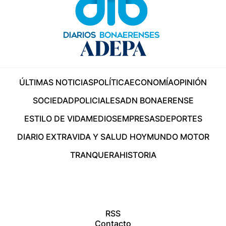
ÚLTIMAS NOTICIAS
POLÍTICA
ECONOMÍA
OPINIÓN
SOCIEDAD
POLICIALES
ADN BONAERENSE
ESTILO DE VIDA
MEDIOS
EMPRESAS
DEPORTES
DIARIO EXTRA
VIDA Y SALUD HOY
MUNDO MOTOR
TRANQUERA
HISTORIA
RSS
Contacto