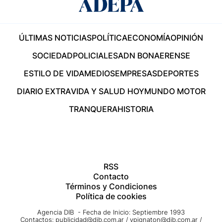
ÚLTIMAS NOTICIAS
POLÍTICA
ECONOMÍA
OPINIÓN
SOCIEDAD
POLICIALES
ADN BONAERENSE
ESTILO DE VIDA
MEDIOS
EMPRESAS
DEPORTES
DIARIO EXTRA
VIDA Y SALUD HOY
MUNDO MOTOR
TRANQUERA
HISTORIA
RSS
Contacto
Términos y Condiciones
Política de cookies
Agencia DIB - Fecha de Inicio: Septiembre 1993
Contactos:
publicidad@dib.com.ar
/
vpignaton@dib.com.ar
/