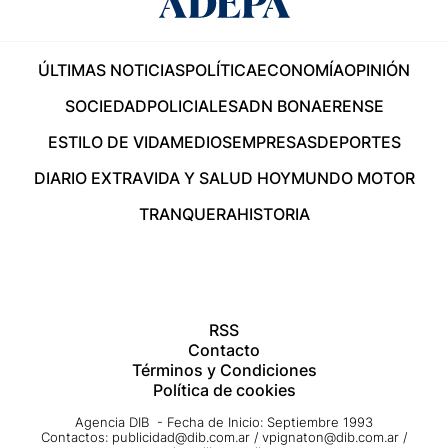
ÚLTIMAS NOTICIAS
POLÍTICA
ECONOMÍA
OPINIÓN
SOCIEDAD
POLICIALES
ADN BONAERENSE
ESTILO DE VIDA
MEDIOS
EMPRESAS
DEPORTES
DIARIO EXTRA
VIDA Y SALUD HOY
MUNDO MOTOR
TRANQUERA
HISTORIA
RSS
Contacto
Términos y Condiciones
Política de cookies
Agencia DIB - Fecha de Inicio: Septiembre 1993
Contactos:
publicidad@dib.com.ar
/
vpignaton@dib.com.ar
/