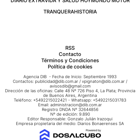
DIARIO EXTRA
VIDA Y SALUD HOY
MUNDO MOTOR
TRANQUERA
HISTORIA
RSS
Contacto
Términos y Condiciones
Política de cookies
Agencia DIB - Fecha de Inicio: Septiembre 1993
Contactos:
publicidad@dib.com.ar
/
vpignaton@dib.com.ar
/
avisosdib@gmail.com
Dirección de las oficinas: Calle 48 Nº 726 Piso 4, La Plata; Provincia
de Buenos Aires, Argentina
Teléfono: +5492215022421 - Whatsapp: +5492215031783
Email:
administracion@dib.com.ar
Registro DNDA Nº 32644856
Nº de edición: 9.890
Editor Responsable: Gonzalo Julián Irazoqui
Empresa propietaria del medio: Diarios Bonaerenses SA